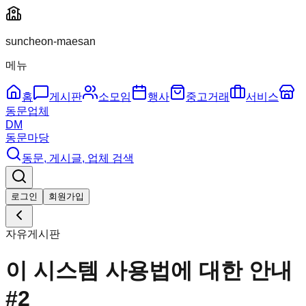
suncheon-maesan
메뉴
홈
게시판
소모임
행사
중고거래
서비스
동문업체
DM
동문마당
동문, 게시글, 업체 검색
로그인
회원가입
자유게시판
이 시스템 사용법에 대한 안내
#2