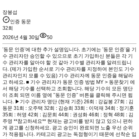
장봉섭
인증 동문
32회
2026년 4월 30일
50
'동문 인증'에 대한 추가 설명입니다. 초기에는 '동문 인증'을 기
수 관리자만 승인할 수 있으므로 초기 가입하신 분들은 각 기
수 관리자를 알아야 할 것 같아 기수별 관리자를 알려드립니
다. (제가 가입한 순서로 기수 관리자를 지정하여 본인도 기수
관리자인지 모를 수 있음) 기수 관리자께 동문 인증을 해달라
고 하세요. ■ 기수 관리자가 동문 인증 방법 MY > 동문찾기 에
서 해당 기수를 선택하고 조회합니다. 해당 기수의 모든 명단
이 조회 되면 이름 옆에 "동문 인증" 버튼을 클릭해 주시면 됩
니다. ▶기수 관리자 명단 (현재 기준) 26회 : 강길봉 27회 : 김
동문 31회 : 오주택 32회 : 김승희 33회 : 이덕재 34회 : 정기훈
35회 : 허영 42회 : 김문희 44회 : 권성화 46회 : 정혁 48회 : 김
주영 **참고하세요** 현재는 광고비를 받지 않고 있으니 편하
게 광고를 신청하세요. 광고 승인이 완료되면 노출 우선 순위
가 적용됩니다. 카테고리 광고는 독점형이기 때문에 선착순 입