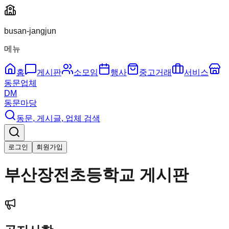
busan-jangjun
메뉴
홈
게시판
소모임
행사
중고거래
서비스
동문업체
DM
동문마당
동문, 게시글, 업체 검색
로그인
회원가입
부산장전초등학교
게시판