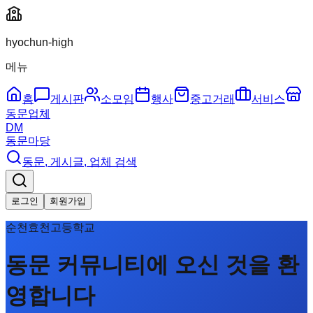
hyochun-high
메뉴
홈
게시판
소모임
행사
중고거래
서비스
동문업체
DM
동문마당
동문, 게시글, 업체 검색
로그인
회원가입
순천효천고등학교
동문 커뮤니티에 오신 것을 환
영합니다