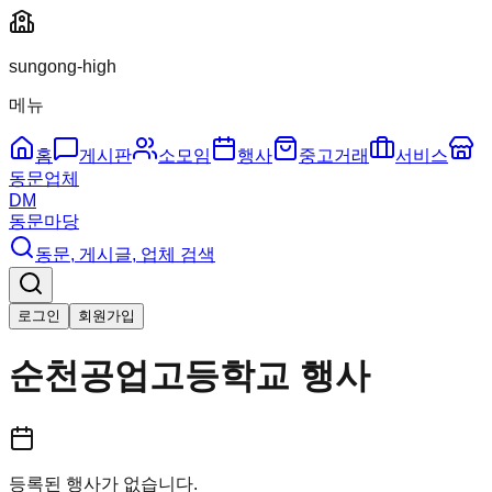
sungong-high
메뉴
홈
게시판
소모임
행사
중고거래
서비스
동문업체
DM
동문마당
동문, 게시글, 업체 검색
로그인
회원가입
순천공업고등학교
행사
등록된 행사가 없습니다.